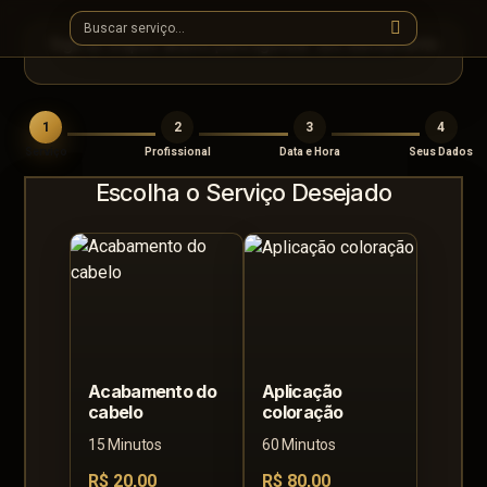
Siga as etapas abaixo para agendar seu atendimento
1
2
3
4
Serviço
Profissional
Data e Hora
Seus Dados
Escolha o Serviço Desejado
Acabamento do
Aplicação
cabelo
coloração
15 Minutos
60 Minutos
R$ 20,00
R$ 80,00