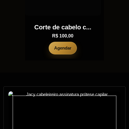
c...
Manicure
Manic
R$ 35,00
Agendar