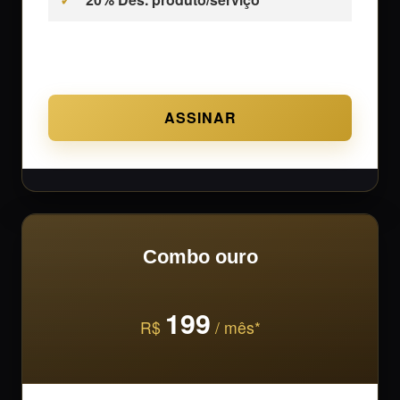
ASSINAR
Combo ouro
199
R$
/ mês*