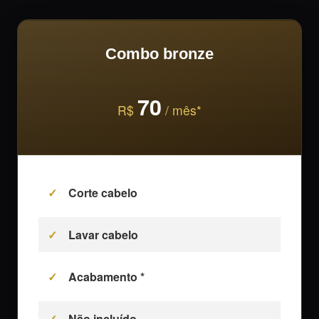
Combo bronze
70
R$
/ mês*
Corte cabelo
Lavar cabelo
Acabamento *
Não incluído