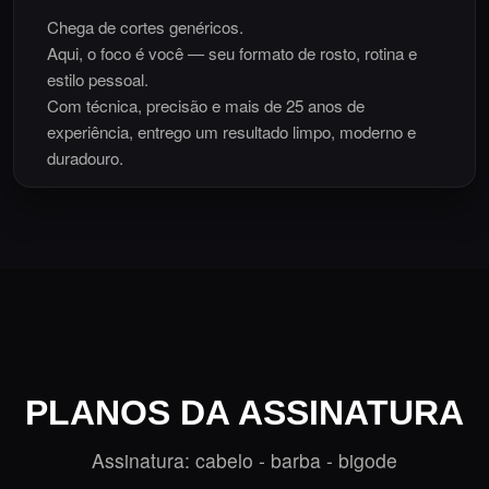
Chega de cortes genéricos.
Aqui, o foco é você — seu formato de rosto, rotina e
estilo pessoal.
Com técnica, precisão e mais de 25 anos de
experiência, entrego um resultado limpo, moderno e
duradouro.
Do degradê clássico ao social refinado, o corte é feito
para realçar sua personalidade e garantir um visual
impecável todos os dias.
Atendo com horário marcado, sem filas e com total
atenção a cada detalhe.
Venha descobrir o que um corte profissional pode fazer
por você.
PLANOS DA ASSINATURA
Assinatura: cabelo - barba - bigode