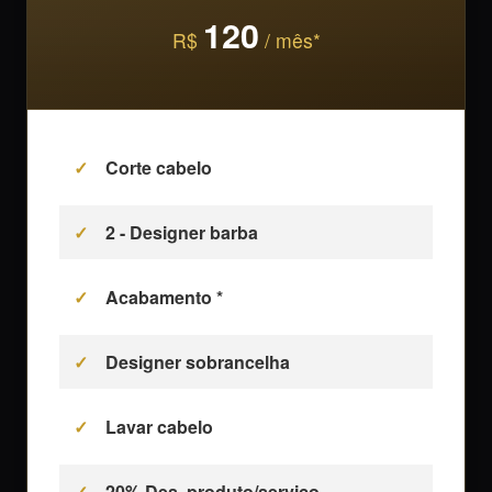
120
R$
/ mês*
Corte cabelo
2 - Designer barba
Acabamento *
Designer sobrancelha
Lavar cabelo
20% Des. produto/serviço